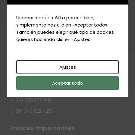
Via Leo Longanesi 90017 Santa Flavia (Palermo).
Italia.
Usamos cookies. Si te parece bien,
simplemente haz clic en «Aceptar todo».
Email
También puedes elegir qué tipo de cookies
geoaceites@geoaceites.es
quieres haciendo clic en «Ajustes».
Teléfonos
(+34) 637 292 107
Ajustes
(+34) 617 269 065
Aceptar todo
(+34) 625 187 683
(+34) 958 870 846
(+39) 349 822 4253
Enlaces Importantes