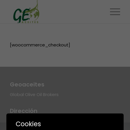
[woocommerce_checkout]
Geoaceites
Global Olive Oil Brokers
Dirección
Polígono Industrial Juncaril C/ Baza. Parc. 3 18220
Cookies
Albolote (Granada). España.