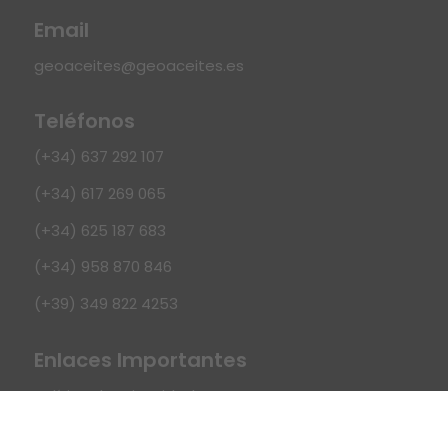
Email
geoaceites@geoaceites.es
Teléfonos
(+34) 637 292 107
(+34) 617 269 065
(+34) 625 187 683
(+34) 958 870 846
(+39) 349 822 4253
Enlaces Importantes
Política de privacidad.
Política de envíos y devoluciones.